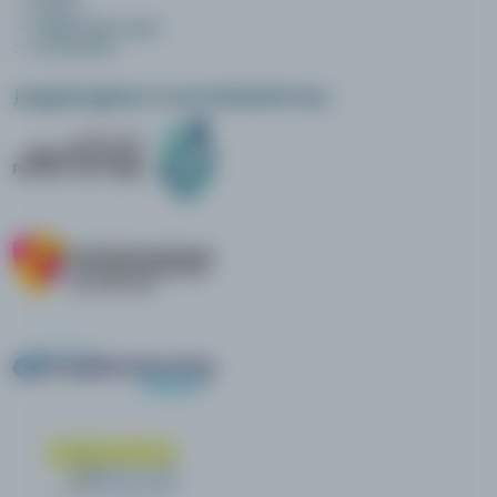
contact
veelgestelde vragen
voorwaarden
Jeugdzorgleert is een initiatief van: