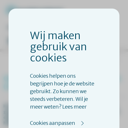
veelgestelde vragen
inloggen
Wij maken
gebruik van
cookies
terug naar overzicht
Cookies helpen ons
Oplossingsgerichte vaardigheden
begrijpen hoe je de website
(verdieping, open inschrijving)
gebruikt. Zo kunnen we
steeds verbeteren. Wil je
meer weten? Lees meer
Het doel van deze training is om wat verder de diepte in te
gaan met werkers die weten hoe ze middels het stellen van
oplossingsgerichte vragen cliënten en collega’s kunnen
Cookies aanpassen
helpen om zelf antwoorden te vinden op lastige vragen.