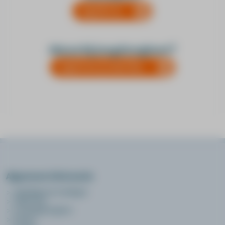
Duur
log hier in.
1 dagdeel (op maat voor het team)
SKJ punten
geen
Nieuw bij Jeugdzorgleert?
Accreditatienummer
-
registreer je dan hier.
Kosten (vrijgesteld van BTW)
€ 170,-
Algemene informatie
opleidingen en trainingen
online leren
over jeugdzorgleert
privacy