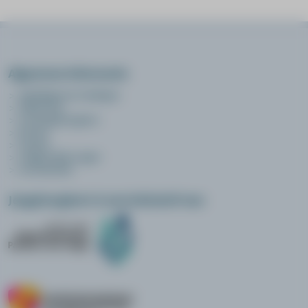
Algemene informatie
opleidingen en trainingen
online leren
over jeugdzorgleert
privacy
contact
veelgestelde vragen
voorwaarden
Jeugdzorgleert is een initiatief van: