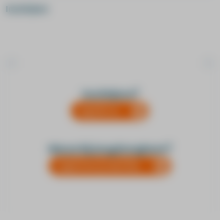
Inschrijven
Praktische informatie
Inschrijven?
Duur
log hier in.
1 dagdeel
SKJ punten
3,00
Nieuw bij Jeugdzorgleert?
Accreditatienummer
SKJ213490
registreer je dan hier.
Kosten (vrijgesteld van BTW)
€ 345,-