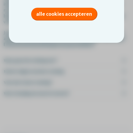
inhoudt en hoe dit er in de praktijk uit kan zien. Ook krijg je
meer inzicht in hoe mensen met een licht verstandelijke
alle cookies accepteren
beperking sociale situaties verwerken en wat dat betekent
voor hun dagelijks leven.
Je sluit het dagdeel af met jouw blik op mindset: hoe kijk jíj
aan tegen mensen met een licht verstandelijke beperking?
En hoeveel invloed heb jij met jouw mindset?
Waar gaat de training over?
Na het volgen van deze training
Voor wie is deze training?
Wat is handig om vooraf te weten?