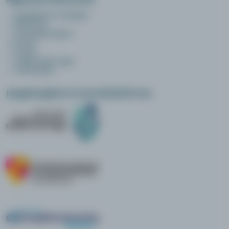
opleidingen en trainingen
online leren
over jeugdzorgleert
privacy
contact
veelgestelde vragen
voorwaarden
Jeugdzorgleert is een initiatief van: