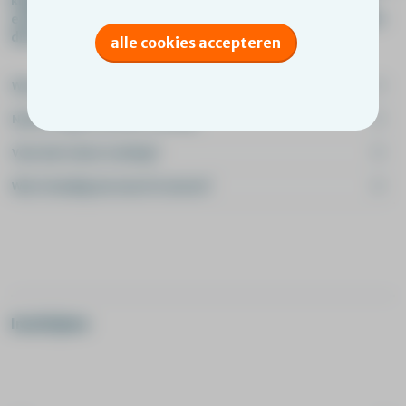
krijgen in wat trauma kan betekenen voor het gedrag van
een kind. Je helpt hen vaardigheden te ontwikkelen om met
dit (soms complexe) gedrag om te gaan.
alle cookies accepteren
Waar gaat de training over?
Na het volgen van deze training
Voor wie is deze training?
Wat is handig om vooraf te weten?
Inschrijven