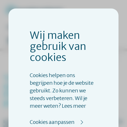
veelgestelde vragen
inloggen
Wij maken
gebruik van
cookies
terug naar overzicht
Cookies helpen ons
Teamtraining | Traumasensitief
begrijpen hoe je de website
opvoeden en begeleiden
gebruikt. Zo kunnen we
(herziening Zorgen voor
steeds verbeteren. Wil je
getraumatiseerde kinderen)
meer weten? Lees meer
Cookies aanpassen
In deze training leer je hoe je pleegouders helpt om inzicht te