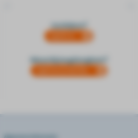
Praktische informatie
Inschrijven?
Duur
log hier in.
4 dagdelen
SKJ punten
22
Nieuw bij Jeugdzorgleert?
Accreditatienummer
SKJ206706
registreer je dan hier.
Kosten (vrijgesteld van BTW)
op aanvraag
Algemene informatie