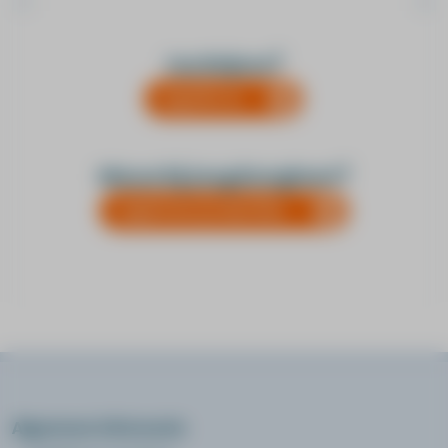
Praktische informatie
Inschrijven?
Duur
log hier in.
2 dagen
SKJ punten
21.95
Nieuw bij Jeugdzorgleert?
Accreditatienummer
SKJ217997
registreer je dan hier.
Kosten (vrijgesteld van BTW)
€ 750,-
Algemene informatie