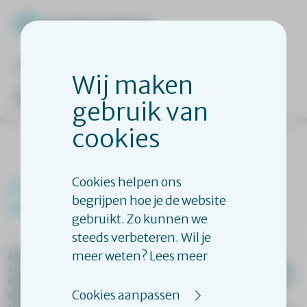
veelgestelde vragen
inloggen
Wij maken
gebruik van
cookies
terug naar overzicht
Cookies helpen ons
ITB Harde Kern Aanpak |
begrijpen hoe je de website
verdiepingstraining
gebruikt. Zo kunnen we
steeds verbeteren. Wil je
meer weten? Lees meer
Je komt in de praktijk jongeren tegen die regelmatig
ernstige delicten plegen. Hoe benader jij deze jongeren? Op
welke manier ondersteun jij hen in het leren te stoppen met
Cookies aanpassen
dit gedrag? In deze training leer je een specifieke