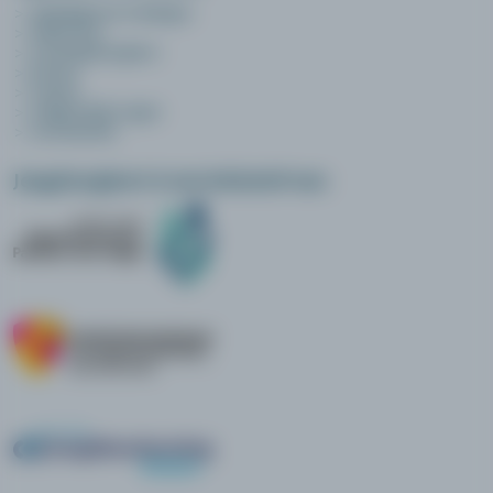
opleidingen en trainingen
online leren
over jeugdzorgleert
privacy
contact
veelgestelde vragen
voorwaarden
Jeugdzorgleert is een initiatief van: