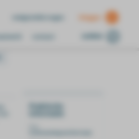
veelgestelde vragen
inloggen
zoeken
atwerk
contact
t
Praktische
eer
informatie
 voor
Duur
in afstemming met het team