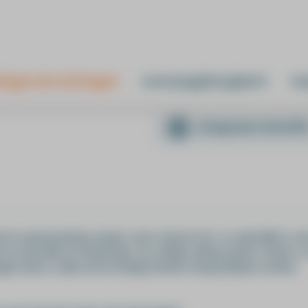
ingen & trainingen
over jeugdzorgleert
ma
terug naar overzich
pt de samenwerking soepel, soms schuurt het en vaak blijft er m
e dat dáár de sleutel ligt: een veilige setting waarin ruimte is
eugje humor, zodat ook de lastige thema’s bespreekbaar worden.