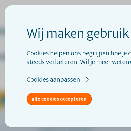
gdzorgleert is een initiatief van:
Wij maken gebruik
rijven?
log hier in.
Cookies helpen ons begrijpen hoe je 
orgleert?
registreer je dan hier.
steeds verbeteren. Wil je meer weten
Cookies aanpassen
alle cookies accepteren
Copyright © Jeugdzorgleert