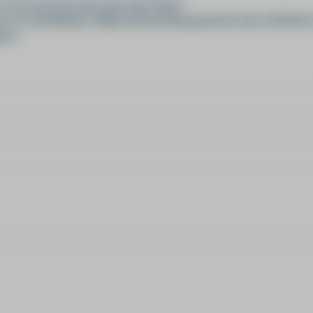
n over de inzet ervan voor jouw team?
en en Ontwikkelen. Blijkt teamcoaching passend, dan verbinden
 in.