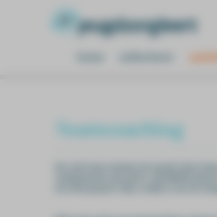
home
online leren
opleid
Teamcoaching
Een sterk team ontstaat niet vanzelf. Soms loo
onuitgesproken dan goed is. Bij DWARS geloven w
het echte gesprek. Open, eerlijk en met een vl