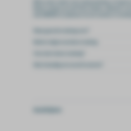
Wil je meer weten over teamcoaching, of sparre
Neem contact op met Floor Kamer, adviseur Ler
met DWARS en plannen we de sessies in overleg
Waar gaat de training over?
Na het volgen van deze training
Voor wie is deze training?
Wat is handig om vooraf te weten?
Inschrijven