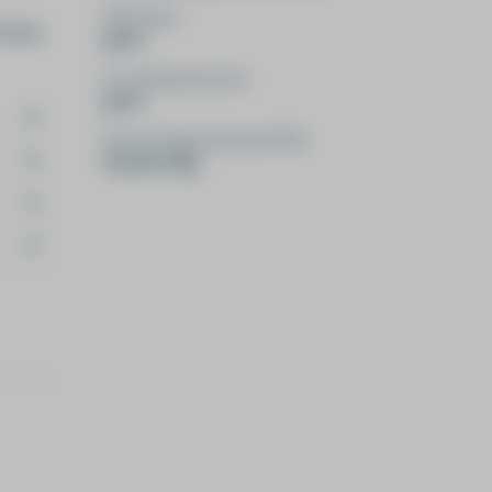
SKJ punten
 we je
geen
Accreditatienummer
geen
Kosten (vrijgesteld van BTW)
Op aanvraag