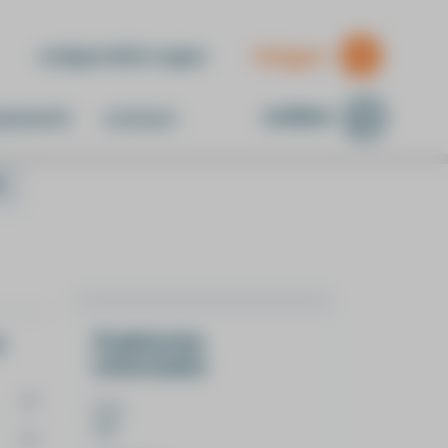
veelgestelde vragen
inloggen
zoeken
atwerk
contact
t
Praktische
k.
informatie
Duur
6,5