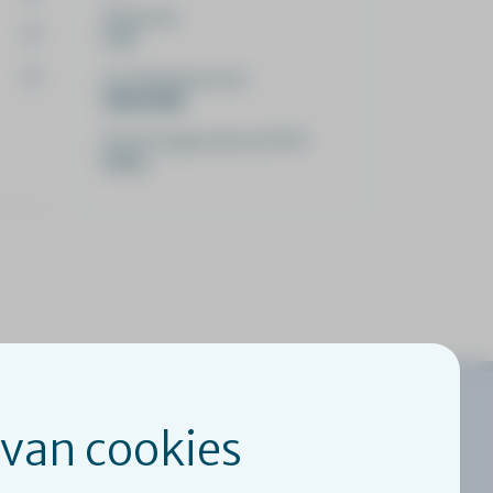
SKJ punten
5.75
Accreditatienummer
SKJ212688
Kosten (vrijgesteld van BTW)
€ 215,-
 van cookies