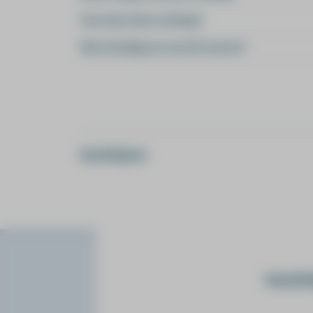
Voor wie is deze training?
Wat is handig om vooraf te weten?
Inschrijven
Algemene informatie
Jeu
Insch
opleidingen en trainingen
online leren