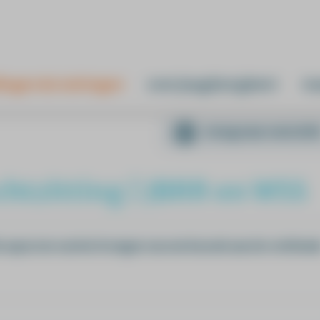
ingen & trainingen
over jeugdzorgleert
ma
terug naar overzich
chtzitting | JBRR en WSS
le aspecten van het brengen van een bezoek aan de rechtban