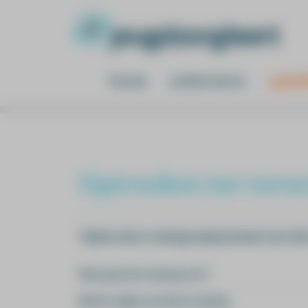
home
online leren
opleid
Optreden ter tere
Tijdens deze training maak je kennis met al
Waar gaat de training over?
Na het volgen van deze training